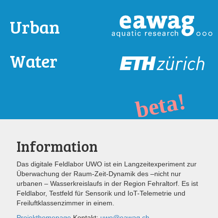
Urban
Water
Observatory - Open Data
Information
Das digitale Feldlabor UWO ist ein Langzeitexperiment zur
Überwachung der Raum-Zeit-Dynamik des –nicht nur
urbanen – Wasserkreislaufs in der Region Fehraltorf. Es ist
Feldlabor, Testfeld für Sensorik und IoT-Telemetrie und
Freiluftklassenzimmer in einem.
Projekthomepage
Kontakt:
uwo@eawag.ch